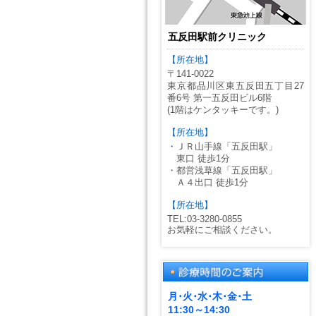
五反田駅前クリニック
【所在地】
〒141-0022
東京都品川区東五反田五丁目27
番6号 第一五反田ビル6階
(1階はケンタッキーです。)
【所在地】
・ＪＲ山手線「五反田駅」
東口 徒歩1分
・都営浅草線「五反田駅」
Ａ４出口 徒歩1分
【所在地】
TEL:03-3280-0855
お気軽にご相談ください。
月･火･水･木･金･土
11:30～14:30