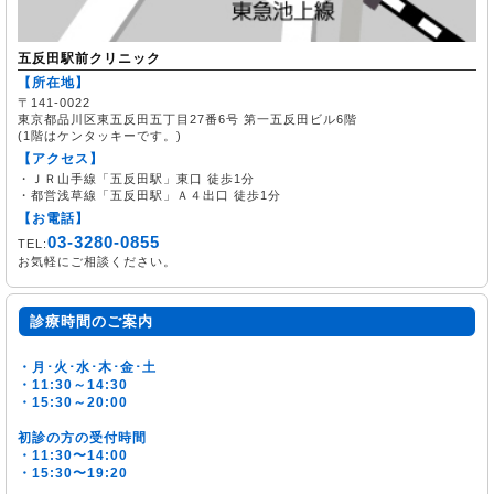
五反田駅前クリニック
【所在地】
〒141-0022
東京都品川区東五反田五丁目27番6号 第一五反田ビル6階
(1階はケンタッキーです。)
【アクセス】
・ＪＲ山手線「五反田駅」東口 徒歩1分
・都営浅草線「五反田駅」Ａ４出口 徒歩1分
【お電話】
03-3280-0855
TEL:
お気軽にご相談ください。
診療時間のご案内
・月･火･水･木･金･土
・11:30～14:30
・15:30～20:00
初診の方の受付時間
・11:30〜14:00
・15:30〜19:20