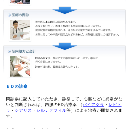
ＥＤの診察
問診票に記入していただき、診察して、心臓などに異常がな
いと判断されれば、内服のED治療薬 （
バイアグラ
・
レビト
ラ
・
シアリス
・
シルナデフィル
等）による治療が開始されま
す。