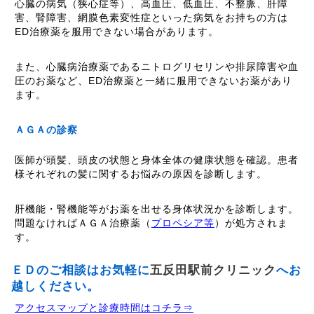
心臓の病気（狭心症等）、高血圧、低血圧、不整脈、肝障
害、腎障害、網膜色素変性症といった病気をお持ちの方は
ED治療薬を服用できない場合があります。
また、心臓病治療薬であるニトログリセリンや排尿障害や血
圧のお薬など、ED治療薬と一緒に服用できないお薬があり
ます。
ＡＧＡの診察
医師が頭髪、頭皮の状態と身体全体の健康状態を確認。患者
様それぞれの髪に関するお悩みの原因を診断します。
肝機能・腎機能等がお薬を出せる身体状況かを診断します。
問題なければＡＧＡ治療薬（
プロペシア等
）が処方されま
す。
ＥＤのご相談はお気軽に
五反田駅前クリニック
へお
越しください。
アクセスマップと診療時間はコチラ⇒