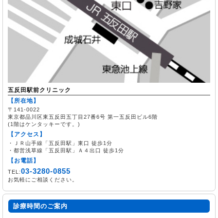
五反田駅前クリニック
【所在地】
〒141-0022
東京都品川区東五反田五丁目27番6号 第一五反田ビル6階
(1階はケンタッキーです。)
【アクセス】
・ＪＲ山手線「五反田駅」東口 徒歩1分
・都営浅草線「五反田駅」Ａ４出口 徒歩1分
【お電話】
03-3280-0855
TEL:
お気軽にご相談ください。
診療時間のご案内